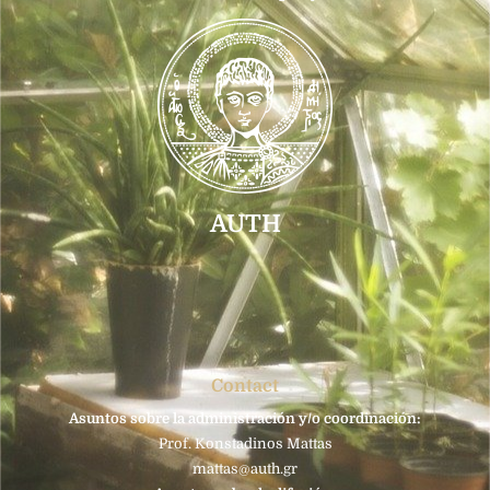
AUTH
Contact
Asuntos sobre la administración y/o coordinación:
Prof. Konstadinos Mattas
mattas@auth.gr