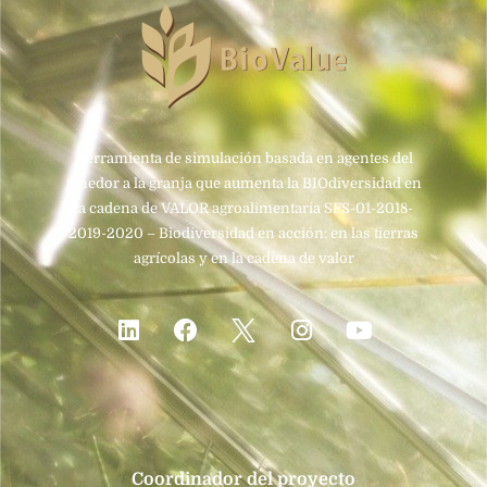
Herramienta de simulación basada en agentes del
tenedor a la granja que aumenta la BIOdiversidad en
la cadena de VALOR agroalimentaria SFS-01-2018-
2019-2020 – Biodiversidad en acción: en las tierras
agrícolas y en la cadena de valor
Coordinador del proyecto