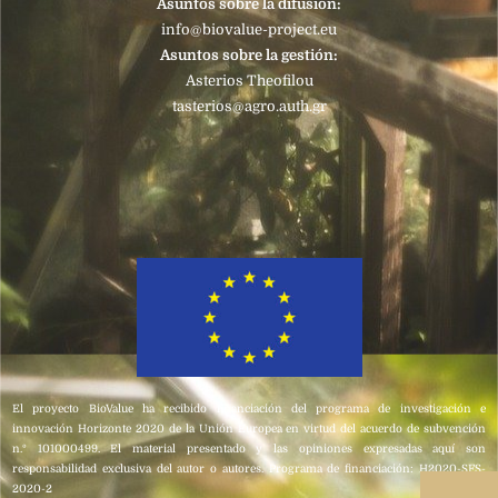
Asuntos sobre la difusión:
info@biovalue-project.eu
Asuntos sobre la gestión:
Asterios Theofilou
tasterios@agro.auth.gr
El proyecto BioValue ha recibido financiación del programa de investigación e
innovación Horizonte 2020 de la Unión Europea en virtud del acuerdo de subvención
n.º 101000499. El material presentado y las opiniones expresadas aquí son
responsabilidad exclusiva del autor o autores. Programa de financiación: H2020-SFS-
2020-2