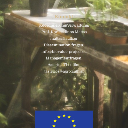
Kontakt
Koordinierung/Verwaltung:
Prof. Konstadinos Mattas
mattas@auth.gr
Dissemination fragen:
CHECK OUR FORUM
info@biovalue-project.eu
Managementfragen:
Asterios Theofilou
tasterios@agro.auth.gr
Let us know your thoughts in our community
Click here