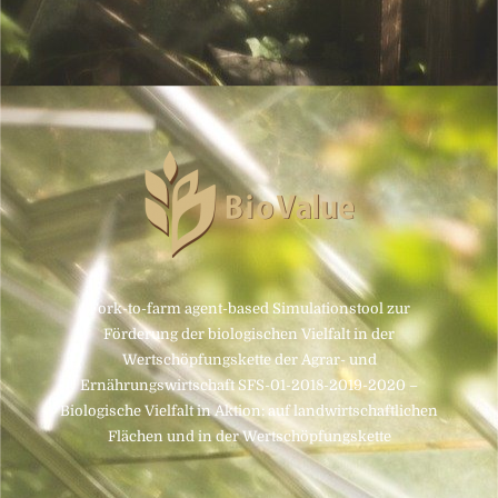
Fork-to-farm agent-based Simulationstool zur
Förderung der biologischen Vielfalt in der
Wertschöpfungskette der Agrar- und
Ernährungswirtschaft SFS-01-2018-2019-2020 –
Biologische Vielfalt in Aktion: auf landwirtschaftlichen
Flächen und in der Wertschöpfungskette